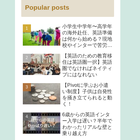
Popular posts
小学生中学年〜高学年
の海外赴任、英語準備
は何から始める？現地
校やインターで苦労し
ないコツ
【英語のための教育移
住は英語圏一択】英語
圏でなければネイティ
ブにはなれない
【Pivotに学ぶお小遣
い制度】子供は自発性
を掻き立てられると動
く！
6歳からの英語インタ
ー入学は遅い？半年で
わかったリアルな壁と
乗り越え方