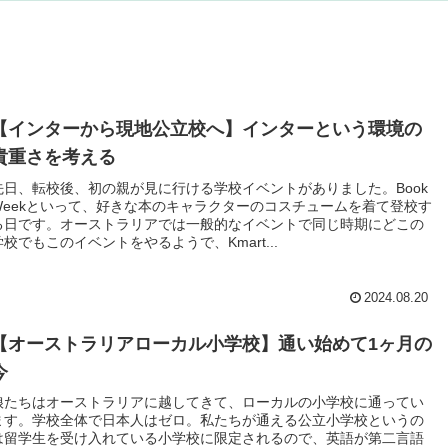
【インターから現地公立校へ】インターという環境の
貴重さを考える
先日、転校後、初の親が見に行ける学校イベントがありました。Book
Weekといって、好きな本のキャラクターのコスチュームを着て登校す
る日です。オーストラリアでは一般的なイベントで同じ時期にどこの
学校でもこのイベントをやるようで、Kmart...
2024.08.20
【オーストラリアローカル小学校】通い始めて1ヶ月の
今
娘たちはオーストラリアに越してきて、ローカルの小学校に通ってい
ます。学校全体で日本人はゼロ。私たちが通える公立小学校というの
は留学生を受け入れている小学校に限定されるので、英語が第二言語