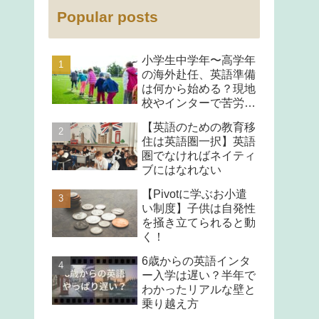
Popular posts
小学生中学年〜高学年
の海外赴任、英語準備
は何から始める？現地
校やインターで苦労し
ないコツ
【英語のための教育移
住は英語圏一択】英語
圏でなければネイティ
ブにはなれない
【Pivotに学ぶお小遣
い制度】子供は自発性
を掻き立てられると動
く！
6歳からの英語インタ
ー入学は遅い？半年で
わかったリアルな壁と
乗り越え方