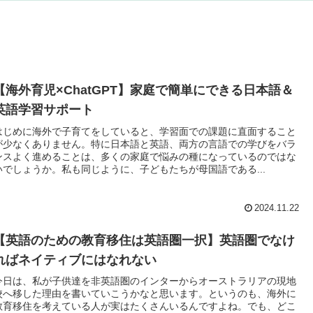
【海外育児×ChatGPT】家庭で簡単にできる日本語＆
英語学習サポート
はじめに海外で子育てをしていると、学習面での課題に直面すること
が少なくありません。特に日本語と英語、両方の言語での学びをバラ
ンスよく進めることは、多くの家庭で悩みの種になっているのではな
いでしょうか。私も同じように、子どもたちが母国語である...
2024.11.22
【英語のための教育移住は英語圏一択】英語圏でなけ
ればネイティブにはなれない
今日は、私が子供達を非英語圏のインターからオーストラリアの現地
校へ移した理由を書いていこうかなと思います。というのも、海外に
教育移住を考えている人が実はたくさんいるんですよね。でも、どこ