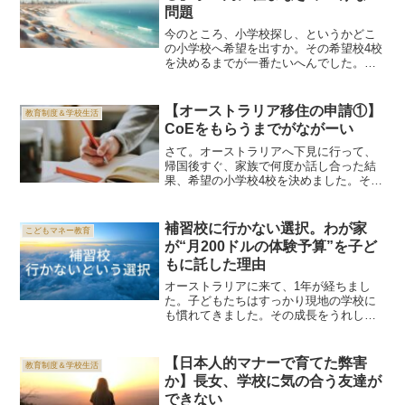
問題
今のところ、小学校探し、というかどこ
の小学校へ希望を出すか。その希望校4校
を決めるまでが一番たいへんでした。住
む前に学校が決まってしまうので、実際
に現地入りしたらその学校の学区内から
家を探さなければなりません。けどこれ
【オーストラリア移住の申請①】
教育制度＆学校生活
ってすごいリスキーだと...
CoEをもらうまでがながーい
さて。オーストラリアへ下見に行って、
帰国後すぐ、家族で何度か話し合った結
果、希望の小学校4校を決めました。そし
てTIWAへの申請。ここからのロングスト
ーリーを記録していきます。TIWAへ希望
校4校を申請さて、希望校に関しては第一
補習校に行かない選択。わが家
こどもマネー教育
希望から第四...
が“月200ドルの体験予算”を子ど
もに託した理由
オーストラリアに来て、1年が経ちまし
た。子どもたちはすっかり現地の学校に
も慣れてきました。その成長をうれしく
感じる一方で、ふと気になりはじめたの
が——「日本語、大丈夫かな？」という
ことでした。思い返せば、アジアの国に
【日本人的マナーで育てた弊害
教育制度＆学校生活
住んでいた頃は、そもそも...
か】長女、学校に気の合う友達が
できない