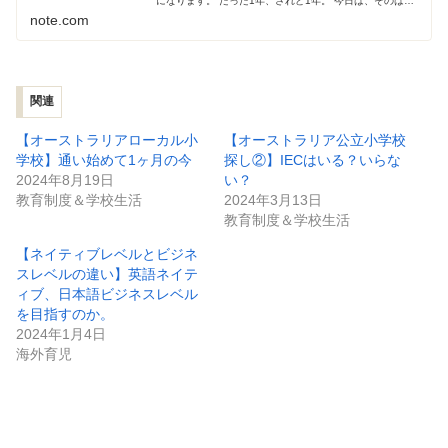
になります。 たった1年、されど1年。 今日は、そのはじ
まりの瞬間を少しだけ振り返ってみようと思います。 長女
note.com
は、4歳の頃からずっとイ...
関連
【オーストラリアローカル小
【オーストラリア公立小学校
学校】通い始めて1ヶ月の今
探し②】IECはいる？いらな
2024年8月19日
い？
教育制度＆学校生活
2024年3月13日
教育制度＆学校生活
【ネイティブレベルとビジネ
スレベルの違い】英語ネイテ
ィブ、日本語ビジネスレベル
を目指すのか。
2024年1月4日
海外育児