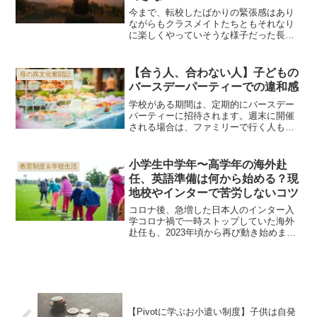
今まで、転校したばかりの緊張感はあり
ながらもクラスメイトたちともそれなり
に楽しくやっていそうな様子だった長
女。学校は楽しいと言っていたし、転校
して良かったとずっと言っていました。
ところが。ある日の帰宅後「今日はどう
【合う人、合わない人】子どもの
母の異文化奮闘記
だった？」と聞いたら「うー...
バースデーパーティーでの違和感
学校がある期間は、定期的にバースデー
パーティーに招待されます。週末に開催
される場合は、ファミリーで行く人も少
なくありません。我が家は、招待された
本人でない方に一緒に行きたいか行きた
くないかを聞いて、「行きたい」と言っ
小学生中学年〜高学年の海外赴
教育制度＆学校生活
たら家族で参加。「行かな...
任、英語準備は何から始める？現
地校やインターで苦労しないコツ
コロナ後、急増した日本人のインター入
学コロナ禍で一時ストップしていた海外
赴任も、2023年頃から再び動き始めまし
た。その影響で、インターナショナルス
クール（インター）への日本人児童の入
学が急増しています。とくに都市部で
は、英語にまだ慣れてい...
【Pivotに学ぶお小遣い制度】子供は自発