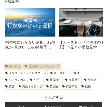
関連記事
補習校に行かない選択。わが
【オーストラリア移住の下
家が“月200ドルの体験予
①】下見と小学校見学
算”を子どもに託した理由
海外育児
英語教育と日本語キープ
インターナショナルスクール
オーストラリア移住
バイリンガル
小学生
教育移住
海外赴任
英会話
英語
英語ネイティブ
英語圏
英語学習
転校
シェアする