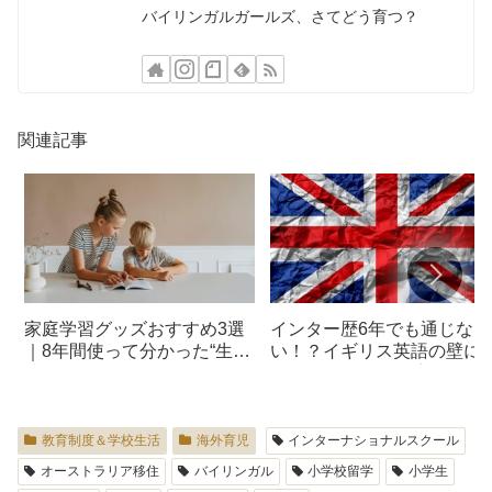
バイリンガルガールズ、さてどう育つ？
関連記事
家庭学習グッズおすすめ3選
インター歴6年でも通じな
｜8年間使って分かった“生き
い！？イギリス英語の壁に
残りアイテム”
つかった娘たちの“新しい学
校”初日レポ
教育制度＆学校生活
海外育児
インターナショナルスクール
オーストラリア移住
バイリンガル
小学校留学
小学生