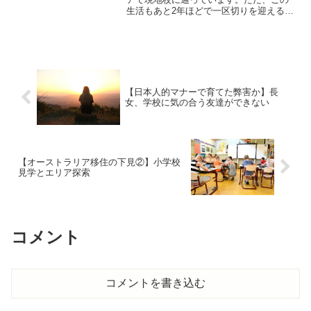
生活もあと2年ほどで一区切りを迎える予
定です。ビザの期限が切れるタイミング
で、夫がいる国へ一度戻ることになって
います。その先の進路について、ここ最
近ずっと考えてきました...
【日本人的マナーで育てた弊害か】長
女、学校に気の合う友達ができない
【オーストラリア移住の下見②】小学校
見学とエリア探索
コメント
コメントを書き込む