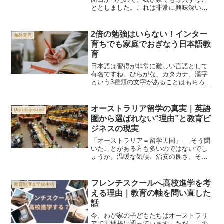
ととしました。これは非常に興味深い
し、親にとっても子供にとってもいいや
り方ではないかなと思いました。子供の
自発性を育てるという意味でもやらない
2倍の勉強はいらない！インター
海外育児
手はないのでは？まず...
育ちでも家庭でおぎなう日本語教
育
日本語は習得が非常に難しい言語として
有名ですね。ひらがな、カタカナ、漢字
という3種類の文字があることはもちろ
ん、単語と単語の間にスペースがなく、
全ての単語がつなげられて書かれるとい
う点もよく挙げられる難しい所。なの
オーストラリア留学の真実｜英語
Uncategorized
で、あまり小さいうちに英語...
圏から選ばれない“理由”と教育ビ
ジネスの現実
「オーストラリア＝留学天国」──そう聞
いたことがある方も多いのではないでし
ょうか。温暖な気候、治安の良さ、そし
て英語圏という安心感。実際に日本から
の留学生も多く、近年は「親子留学」と
いう形で滞在する家庭も増えています。
フレンチスクールへ高校進学を考
教育制度＆学校生活
しかし、実際に暮らして...
える理由｜教育の軸を問い直した
話
今、わが家の子どもたちはオーストラリ
アで現地校に通っています。ただ、この