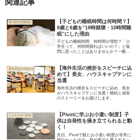
関連記事
【子どもの睡眠時間は何時間？】
母の異文化奮闘記
9歳と6歳を“19時就寝・10時間睡
眠”にした理由
子どもの睡眠時間、何時間が理想？「小
学生って、何時間寝ればいいの？」と疑
問に思ったことはありませんか？一般的
に言われている理想は、小学生は1日9〜
11時間の睡眠が望ましいということで
す。ですが、実際にはそこまで寝られて
【海外生活の挫折をスピーチに込
教育制度＆学校生活
いない子どもも多いかも...
めて】長女、ハウスキャプテンに
当選
海外生活の挫折をスピーチに込め、長女
がハウスキャプテンに当選！挑戦と成長
のストーリーをお届けします。
【Pivotに学ぶお小遣い制度】子
こどもマネー教育
供は自発性を掻き立てられると動
く！
先日、Pivotで観たお小遣い制度が非常に
面白かったので、我が家でも導入するこ