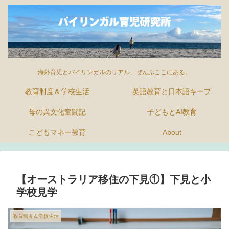
海外育児とバイリンガルのリアル、ぜんぶここにある。
教育制度＆学校生活
英語教育と日本語キープ
母の異文化奮闘記
子どもとAI教育
こどもマネー教育
About
【オーストラリア移住の下見①】下見と小
学校見学
教育制度＆学校生活